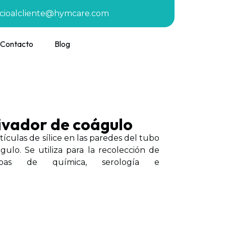
icioalcliente@hymcare.com
Contacto
Blog
ivador de coágulo
ículas de sílice en las paredes del tubo
ulo. Se utiliza para la recolección de
bas de química, serología e
ja