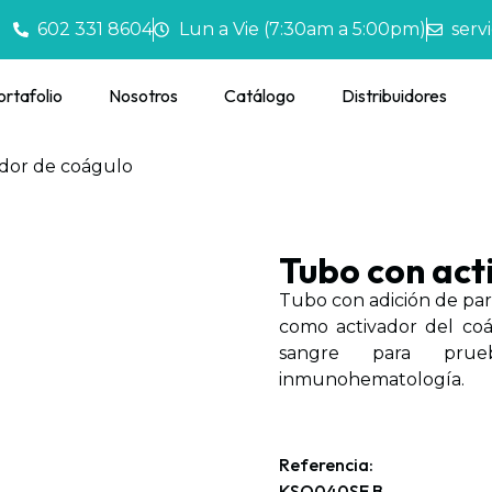
602 331 8604
Lun a Vie (7:30am a 5:00pm)
serv
ortafolio
Nosotros
Catálogo
Distribuidores
ador de coágulo
Tubo con act
Tubo con adición de part
como activador del coág
sangre para prue
inmunohematología.
tubo vacutainer tapa ro
Referencia:
KSO040SE B