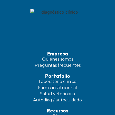
mantencion de calefont
estudio webcam cali
locksmith miami
joyería personalizada
Hilos tensores en la nariz
Empresa
Quiénes somos
Preguntas frecuentes
Portafolio
Laboratorio clínico
Farma institucional
Salud veterinaria
Autodiag / autocuidado
Recursos