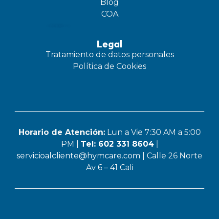
Blog
COA
eurobloque
bordados en tela
polipasto electrico
industrial cleaning equipment
Legal
Tratamiento de datos personales
Política de Cookies
Horario de Atención:
Lun a Vie 7:30 AM a 5:00
PM |
Tel: 602 331 8604
|
servicioalcliente@hymcare.com
| Calle 26 Norte
Av 6 – 41 Cali